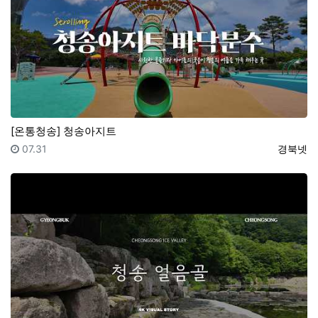
[온통청송] 청송아지트
등록일
등록자
07.31
경북넷