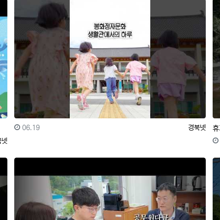
등록일
등록자
06.19
경북넷
휴
록자
북넷