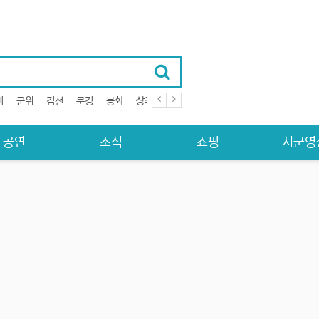
미
군위
김천
문경
봉화
상주
성주
안동
영덕
영양
영주
공연
소식
쇼핑
시군영