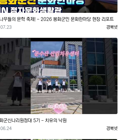
나무들의 문학 축제! - 2026 봉화군민 문화한마당 현장 리포트
등록일
등록자
07.23
경북넷
화군신나리원정대 5기 - 치유의 낙원
등록일
등록자
06.24
경북넷