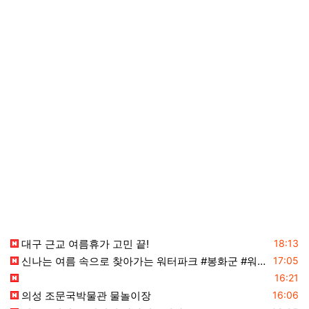
등록일
대구 근교 여름휴가 고민 끝!
18:13
등록일
신나는 여름 속으로 찾아가는 워터파크 #봉화군 #워터슬라이드 #아동복지
17:05
등록일
16:21
등록일
의성 조문국박물관 물놀이장
16:06