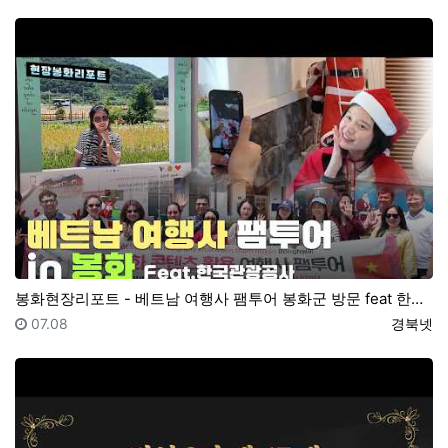
봉화현장리포트 - 베트남 여행사 팸투어 봉화군 방문 feat 한국관광공사
등록일
등록자
07.08
경북넷