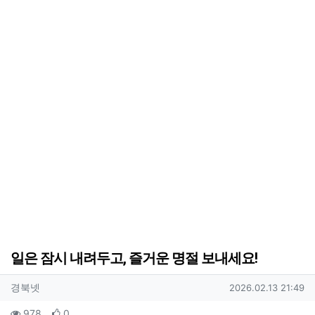
일은 잠시 내려두고, 즐거운 명절 보내세요!
작성자 정보
작성
작성일
경북넷
2026.02.13 21:49
조회
추천
978
0