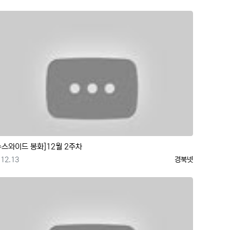
뉴스와이드 봉화]12월 2주차
등록일
등록자
12.13
경북넷