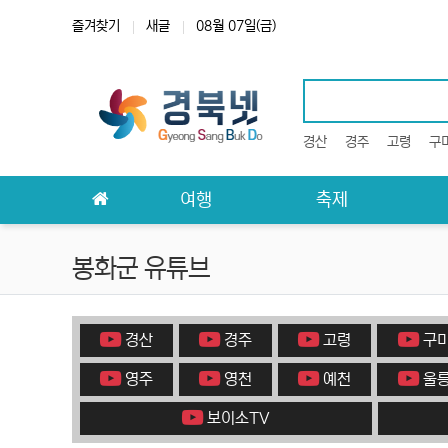
상단 네비
즐겨찾기
새글
08월 07일(금)
경산
경주
고령
구
메인 메뉴
여행
축제
봉화군 유튜브
경산
경주
고령
구
영주
영천
예천
울
보이소TV