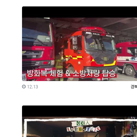
등록일
등
12.13
경