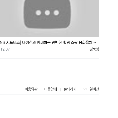
[SNS 서포터즈] 내성천과 함께하는 완벽한 힐링 스팟 봉화읍체육공원
등록일
등록자
12.07
경북넷
st)
이용약관
이용안내
문의하기
모바일버전