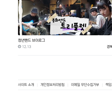
청년밴드 브이로그
등록일
등
12.13
경
사이트 소개
개인정보처리방침
이메일 무단수집거부
책임