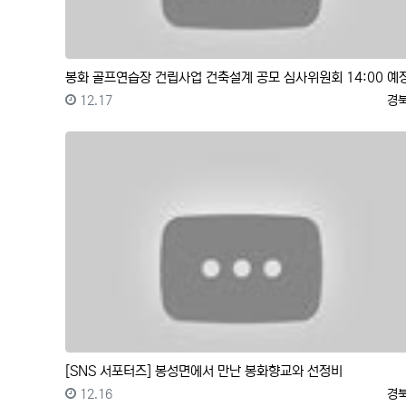
봉화 골프연습장 건립사업 건축설계 공모 심사위원회 14:00 예
등록일
등
12.17
경
[SNS 서포터즈] 봉성면에서 만난 봉화향교와 선정비
등록일
등
12.16
경