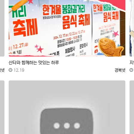
산타와 함께하는 맛있는 하루
지
록자
등록일
등록자
북넷
12.19
경북넷