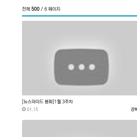
전체
500
/ 6 페이지
[뉴스와이드 봉화]1월 3주차
등록일
등
01.15
경