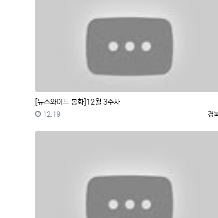
[뉴스와이드 봉화]12월 3주차
등록일
등
12.19
경