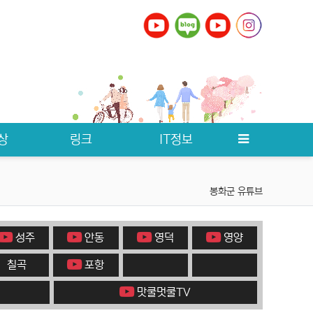
영천
예천
울릉
울진
의성
청도
청송
칠곡
포항
상
링크
IT정보
봉화군 유튜브
성주
안동
영덕
영양
칠곡
포항
맛쿨멋쿨TV