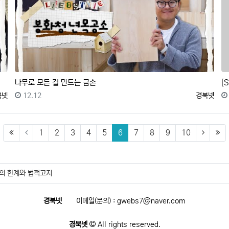
나무로 모든 걸 만드는 금손
록자
등록일
등록자
북넷
12.12
경북넷
(first)
(current)
(next)
(la
1
2
3
4
5
6
7
8
9
10
의 한계와 법적고지
경북넷
이메일(문의) : gwebs7@naver.com
경북넷
All rights reserved.