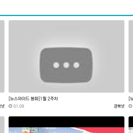
[뉴스와이드 봉화]1월 2주차
[
록자
등록일
등록자
북넷
01.09
경북넷