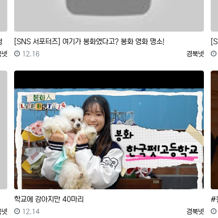
정
[SNS 서포터즈] 여기가 봉화였다고? 봉화 영화 명소!
[
록자
등록일
등록자
북넷
12.16
경북넷
학교에 강아지만 40마리
#
록자
등록일
등록자
북넷
12.14
경북넷