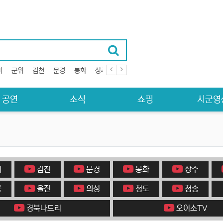
미
군위
김천
문경
봉화
상주
성주
안동
영덕
영양
영주
공연
소식
쇼핑
시군영
미
김천
문경
봉화
상주
릉
울진
의성
청도
청송
경북나드리
오이소TV