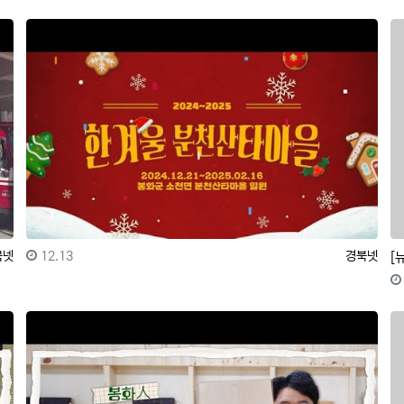
록자
등록일
등록자
북넷
12.13
경북넷
[