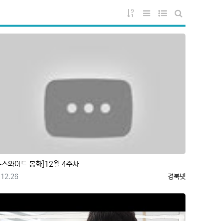
게시물 정렬
리스트 스타일
웹진 스타일
게시판 검색
뉴스와이드 봉화]12월 4주차
등록일
등록자
12.26
경북넷