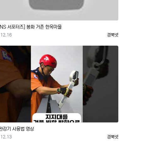
SNS 서포터즈] 봉화 거촌 한옥마을
등록일
등록자
12.16
경북넷
완강기 사용법 영상
등록일
등록자
12.13
경북넷