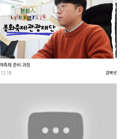
역축제 준비 과정
등록일
등록자
12.18
경북넷