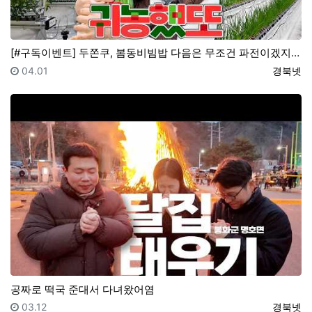
[#구독이벤트] 두쫀쿠, 봄동비빔밥 다음은 무조건 파전이겠지... 봉화군 스마트팜 파헤치러 감! ｜
등록일
등록자
04.01
경북넷
공짜로 떡국 준대서 다녀왔어염
등록일
등록자
03.12
경북넷