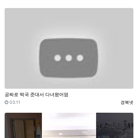
공짜로 떡국 준대서 다녀왔어염
등록일
등록자
03.11
경북넷