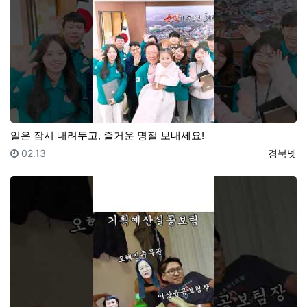
일은 잠시 내려두고, 즐거운 명절 보내세요!
등록일
등록자
02.13
경북넷