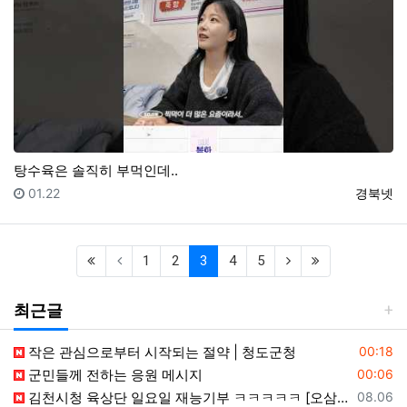
탕수육은 솔직히 부먹인데..
등록일
등록자
01.22
경북넷
(first)
(current)
(next)
(last)
1
2
3
4
5
최근글
등록일
작은 관심으로부터 시작되는 절약 | 청도군청
00:18
등록일
군민들께 전하는 응원 메시지
00:06
등록일
김천시청 육상단 일요일 재능기부 ㅋㅋㅋㅋㅋ [오삼이네 스포츠마켓 채널(2026. 4. 30. 게시)]
08.06