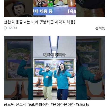
뻔한 채용공고는 가라 [#봉화군 계약직 채용]
등록일
등록자
02.09
경북넷
공보팀 신고식 feat.봉화장터 #윤정아윤정아 #shorts