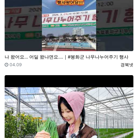
나 왔어요... 어딜 왔냐면요....｜#봉화군 나무나누어주기 행사
등록일
등록자
04.09
경북넷