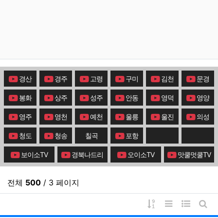
경산
경주
고령
구미
김천
문경
봉화
상주
성주
안동
영덕
영양
영주
영천
예천
울릉
울진
의성
청도
청송
칠곡
포항
보이소TV
경북나드리
오이소TV
맛쿨멋쿨TV
전체
500
/ 3 페이지
게시물 정렬
리스트 스타일
웹진 스타
게시