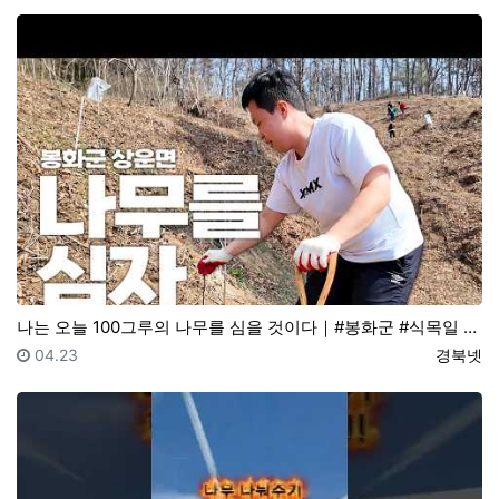
나는 오늘 100그루의 나무를 심을 것이다｜#봉화군 #식목일 나무심기행사
등록일
등록자
04.23
경북넷