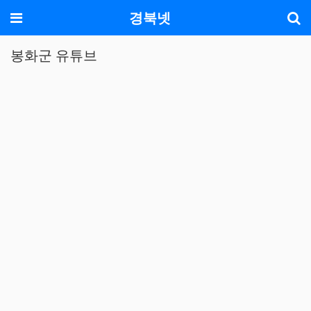
기
메뉴
경북넷
봉화군 유튜브