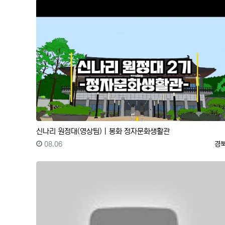
신나리 원정대(영상팀)｜봉화 정자문화생활관
등록일
등
08.06
경