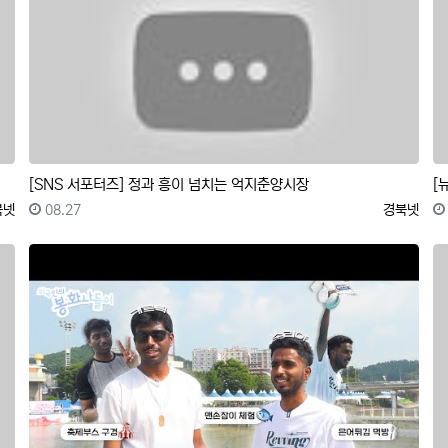
[SNS 서포터즈] 정과 흥이 넘치는 억지춘양시장
[
록자
등록일
등록자
북넷
08.27
경북넷