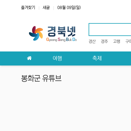
상단 네비
즐겨찾기
새글
08월 09일(일)
경산
경주
고령
구
메인 메뉴
여행
축제
봉화군 유튜브