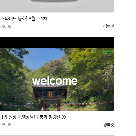
뉴스와이드 봉화] 8월 1주차
등록일
등록자
08.08
경북넷
나리 원정대(영상팀)｜봉화 청량산 ①
등록일
등록자
08.06
경북넷