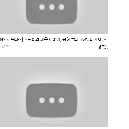
[SNS 서포터즈] 호랑이와 싸운 이야기, 봉화 범바위전망대에서 경치 감상해봤어요
등록일
등록자
07.31
경북넷