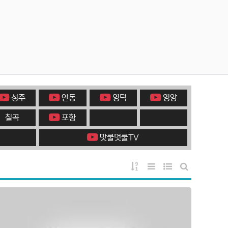
성주
안동
영덕
영양
칠곡
포항
맛쿨멋쿨TV
게시물 정렬
리스트 스타일
웹진 스타일
게시판 검색