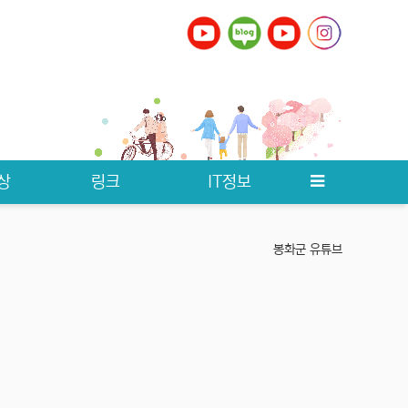
영천
예천
울릉
울진
의성
청도
청송
칠곡
포항
상
링크
IT정보
봉화군 유튜브