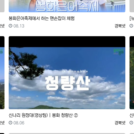
봉화은어축제에서 하는 맨손잡이 체험
[
록자
등록일
등록자
북넷
08.13
경북넷
신나리 원정대(영상팀)｜봉화 청량산 ②
신
록자
등록일
등록자
북넷
08.06
경북넷