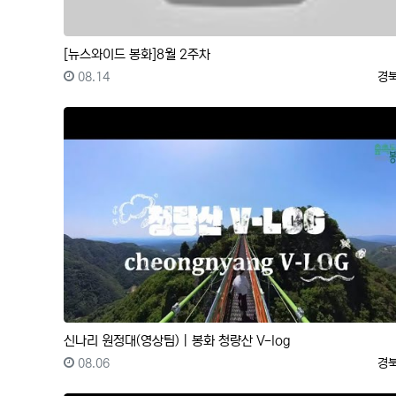
[뉴스와이드 봉화]8월 2주차
등록일
등
08.14
경
신나리 원정대(영상팀)｜봉화 청량산 V-log
등록일
등
08.06
경