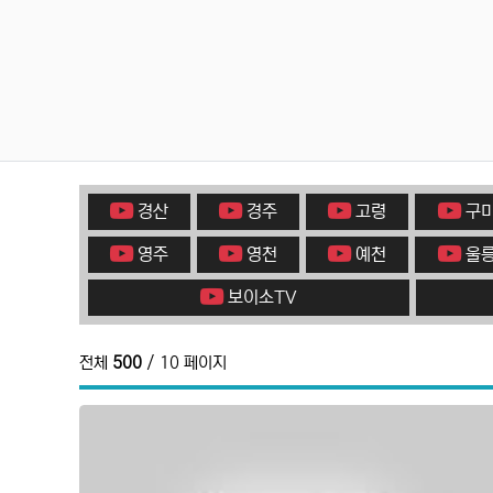
경산
경주
고령
구
영주
영천
예천
울
보이소TV
전체
500
/ 10 페이지