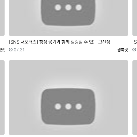
[SNS 서포터즈] 청정 공기과 함께 힐링할 수 있는 고산정
록자
등록일
등록자
북넷
07.31
경북넷