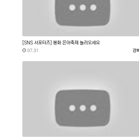
[SNS 서포터즈] 봉화 은어축제 놀러오세요
등록일
등
07.31
경