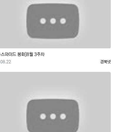
뉴스와이드 봉화]8월 3주차
등록일
등록자
08.22
경북넷