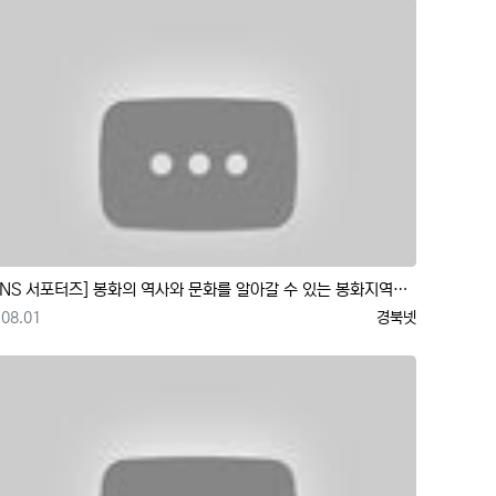
[SNS 서포터즈] 봉화의 역사와 문화를 알아갈 수 있는 봉화지역사전시회
등록일
등록자
08.01
경북넷