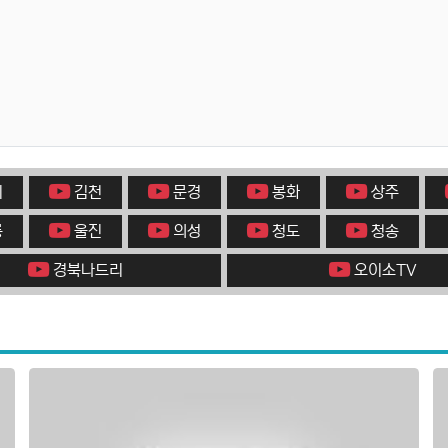
미
김천
문경
봉화
상주
릉
울진
의성
청도
청송
경북나드리
오이소TV