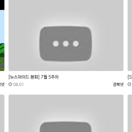
[뉴스와이드 봉화] 7월 5주차
록자
등록일
등록자
북넷
08.01
경북넷