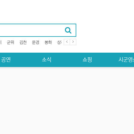
미
군위
김천
문경
봉화
상주
성주
안동
영덕
영양
영주
공연
소식
쇼핑
시군영