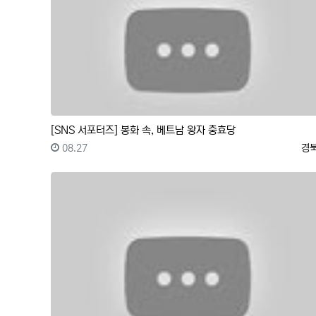
[SNS 서포터즈] 봉화 속, 베트남 왕자 충효당
등록일
등
08.27
경