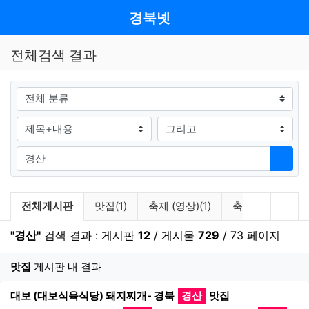
기
메뉴
경북넷
전체검색 결과
그룹
검색조건
검색방법
검색어
검색
검색 게시판 목록
이전 게시
다음
전체게시판
맛집(1)
축제 (영상)(1)
축제/행사 소개(9
"경산"
검색 결과 : 게시판
12
/ 게시물
729
/ 73 페이지
게
맛집
게시판 내 결과
새창으로 보기
대보 (대보식육식당) 돼지찌개- 경북
경산
맛집