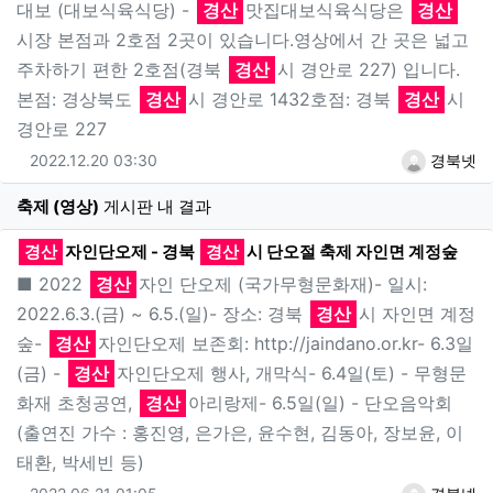
대보 (대보식육식당) -
경산
맛집대보식육식당은
경산
시장 본점과 2호점 2곳이 있습니다.영상에서 간 곳은 넓고
주차하기 편한 2호점(경북
경산
시 경안로 227) 입니다.
본점: 경상북도
경산
시 경안로 1432호점: 경북
경산
시
경안로 227
2022.12.20 03:30
경북넷
게
축제 (영상)
게시판 내 결과
새
경산
자인단오제 - 경북
경산
시 단오절 축제 자인면 계정숲
■ 2022
경산
자인 단오제 (국가무형문화재)- 일시:
2022.6.3.(금) ~ 6.5.(일)- 장소: 경북
경산
시 자인면 계정
숲-
경산
자인단오제 보존회: http://jaindano.or.kr- 6.3일
(금) -
경산
자인단오제 행사, 개막식- 6.4일(토) - 무형문
화재 초청공연,
경산
아리랑제- 6.5일(일) - 단오음악회
(출연진 가수 : 홍진영, 은가은, 윤수현, 김동아, 장보윤, 이
태환, 박세빈 등)