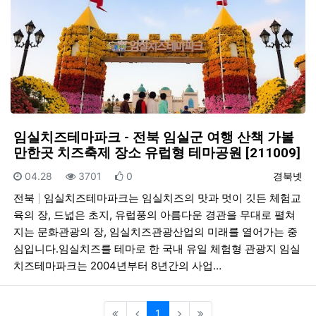
임실치즈테마파크 - 전북 임실군 여행 산책 가볼
만한곳 치즈축제 장소 유럽형 테마공원 [211009]
등록일
조회
추천
등록자
04.28
3701
0
경북넷
전북
임실치즈테마파크는 임실치즈의 맛과 멋이 깃든 체험교
육의 장, 드넓은 초지, 유럽풍의 아름다운 경관을 무대로 펼쳐
지는 문화관광의 장, 임실치즈관광산업의 미래를 열어가는 중
심입니다.임실치즈를 테마로 한 국내 유일 체험형 관광지 임실
치즈테마파크는 2004년부터 8년간의 사업…
(current)
1