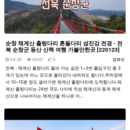
순창 채계산 출렁다리 흔들다리 섬진강 전경 - 전
북 순창군 등산 산책 여행 가볼만한곳 [220123]
등록일
조회
추천
등록자
04.28
4050
0
경북넷
전북
채계산 출렁다리 올라 가는 길은 1~3번 출입구인 총 3
개가 있는데 어느 곳으로 올라갔다 내려와도 됩니다.주차장에
서 10~15분 정도 걸어가면 채계산 출렁다리에 도착합니다.채
계산 출렁다리는 24번 국도 사이에 적성 채계산과 동계 채계
산으로 나뉘어지는 채계산을 하나로 이…