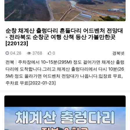
순창 채계산 출렁다리 흔들다리 어드벤처 전망대
- 전라북도 순창군 여행 산책 등산 가볼만한곳
[220123]
등록일
조회
추천
등록자
04.28
3768
0
경북넷
전북
주차장에서 10~15분(295M) 정도 걸어가면 채계산 출렁
다리에 도착합니다.그리고 채계산 출렁다리에서 다시 10분(26
5M) 정도 올라가면 어드벤처 전망대가 나옵니다.입장료 무료,
주차료 무료[2022-01-23]