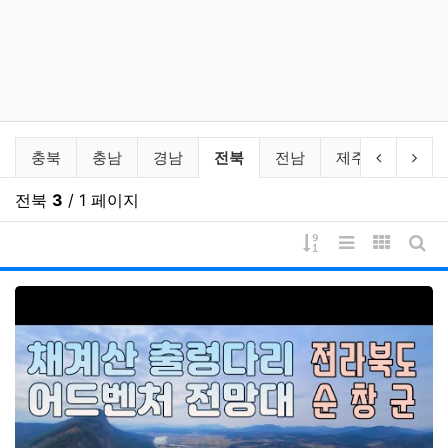
국내여행 (영상) 분류 목록
현재 분류
이전 분류
다음
충북
충남
경남
전북
전남
제주
기타
전북
3
/ 1 페이지
게시물 정렬
리스트 스타일
갤러리 
게시