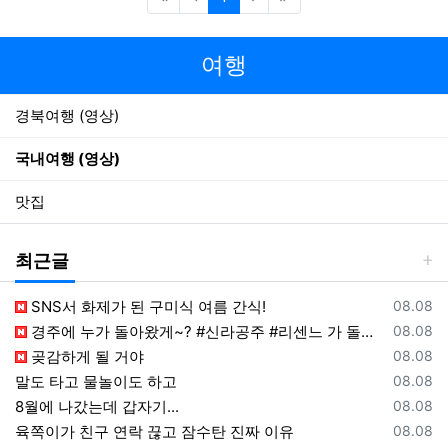
여행
경북여행 (영상)
국내여행 (영상)
맛집
최근글
등록일
SNS서 화제가 된 구미식 여름 간식!
08.08
등록일
경주에 누가 돌아왔게~? #신라공주 #리센느 가 돌아왔다
08.08
등록일
곶감하게 될 거야
08.08
등록일
말도 타고 물놀이도 하고
08.08
등록일
8월에 나갔는데 갑자기...
08.08
등록일
육쪽이가 친구 연락 끊고 잠수탄 진짜 이유
08.08